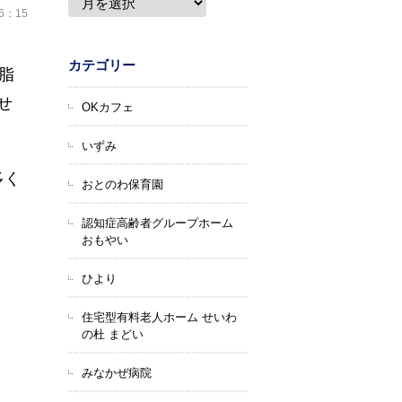
16：15
カテゴリー
脂
せ
OKカフェ
いずみ
多く
おとのわ保育園
認知症高齢者グループホーム
おもやい
ひより
住宅型有料老人ホーム せいわ
の杜 まどい
みなかぜ病院