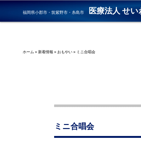
医療法人 せい
福岡県小郡市・筑紫野市・糸島市
ホーム
»
新着情報
»
おもやい
»
ミニ合唱会
ミニ合唱会