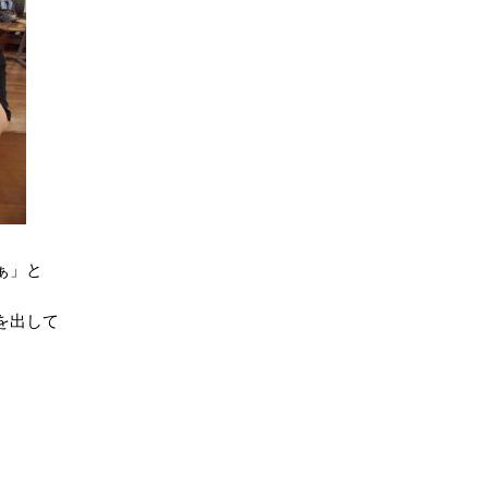
ぁ」と
を出して
♪