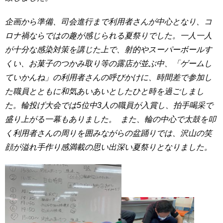
企画から準備、司会進行まで利用者さんが中心となり、コ
ロナ禍ならではの趣が感じられる夏祭りでした。一人一人
が十分な感染対策を講じた上で、射的やスーパーボールす
くい、お菓子のつかみ取り等の露店が並ぶ中、「ゲームし
ていかんね」の利用者さんの呼びかけに、時間差で参加し
た職員とともに和気あいあいとしたひと時を過ごしまし
た。輪投げ大会では5位中3人の職員が入賞し、拍手喝采で
盛り上がる一幕もありました。 また、輪の中心で太鼓を叩
く利用者さんの周りを囲みながらの盆踊りでは、沢山の笑
顔が溢れ手作り感満載の思い出深い夏祭りとなりました。