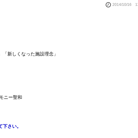
2014/10/16 
。
」「新しくなった施設理念」
。
ニー聖和
て下さい。