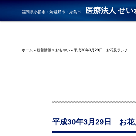
医療法人 せい
福岡県小郡市・筑紫野市・糸島市
ホーム
»
新着情報
»
おもやい
»
平成30年3月29日 お花見ランチ
平成30年3月29日 お