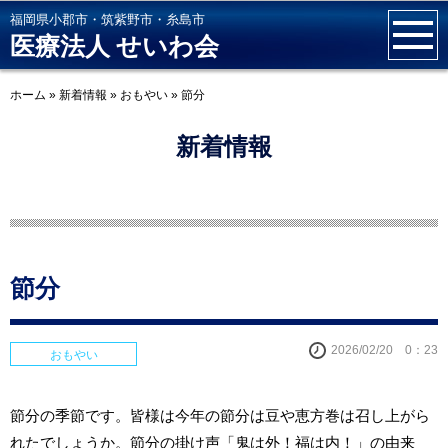
福岡県小郡市・筑紫野市・糸島市
医療法人 せいわ会
ホーム
»
新着情報
»
おもやい
»
節分
新着情報
節分
2026/02/20 0：23
おもやい
節分の季節です。皆様は今年の節分は豆や恵方巻は召し上がら
れたでしょうか。節分の掛け声「鬼は外！福は内！」の由来