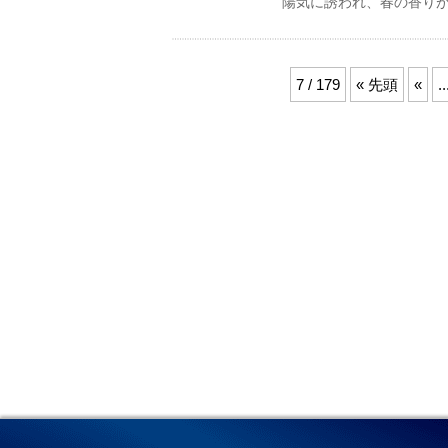
陽気に誘われ、春の香り
7 / 179
« 先頭
«
..