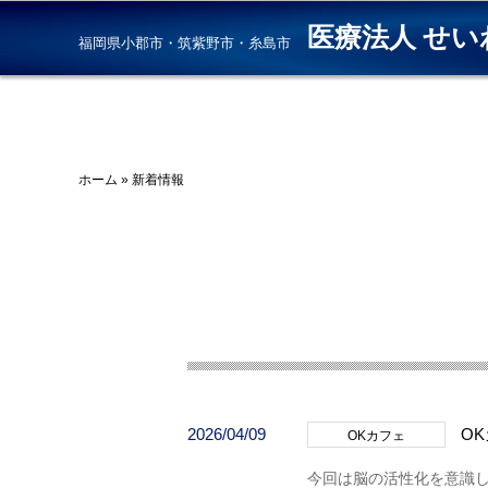
医療法人 せい
福岡県小郡市・筑紫野市・糸島市
ホーム
»
新着情報
2026/04/09
O
OKカフェ
今回は脳の活性化を意識