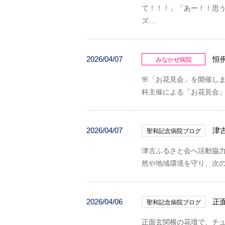
て！！！」「あー！！思
ズ…
2026/04/07
恒
みなかぜ病院
🌸「お花見会」を開催し
科主催による「お花見会
2026/04/07
津
聖和記念病院ブログ
津古ふるさと会へ活動協
然や地域環境を守り、次
2026/04/06
正
聖和記念病院ブログ
正面玄関横の花壇で、チ