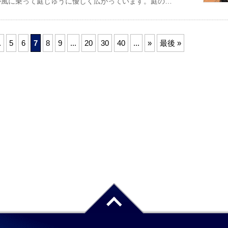
が風に乗って庭じゅうに優しく広がっています。庭の…
.
5
6
7
8
9
...
20
30
40
...
»
最後 »