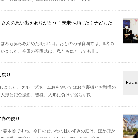
くさんの思い出をありがとう！未来へ羽ばたく子どもた
ぼみも膨らみ始めた3月31日。おとのわ保育園では、8名の
行いました。今回の卒園式は、私たちにとっても非…
な祭り
催しました。グループホームおもやいではお内裏様とお雛様の
、人形と記念撮影。皆様、人形に負けず劣らず良…
に春の便り
いよ春本番ですね。今日のせいわの杜いずみの庭は、ぽかぽか