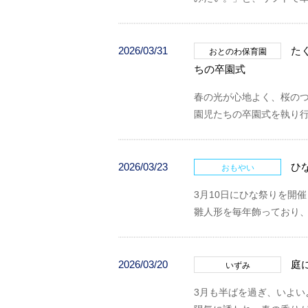
2026/03/31
た
おとのわ保育園
ちの卒園式
春の光が心地よく、桜のつ
園児たちの卒園式を執り
2026/03/23
ひ
おもやい
3月10日にひな祭りを開
雛人形を毎年飾っており
2026/03/20
庭
いずみ
3月も半ばを過ぎ、いよ