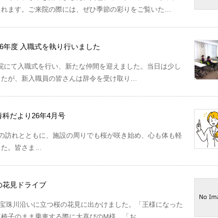
くれます。ご来院の際には、ぜひ季節の彩りをご覧いた…
026年度 入職式を執り行いました
念病院にて入職式を行い、新たな仲間を迎えました。当日は少し
したが、新入職員の皆さんは辞令を受け取り…
養科だより26年4月号
春の訪れとともに、施設の周りでも桜が咲き始め、心も体も軽
した。皆さま…
の花見ドライブ
の宝珠川沿いに立つ桜の花見に出かけました。「王様になった
車椅子のまま乗車する際に大喜びのM様。「お…