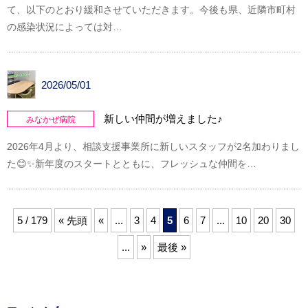
て、以下のとおり緩和させていただきます。今後も県、近隣市町村
の感染状況によっては対…
2026/05/01
新しい仲間が増えました♪
みなかぜ病院
2026年4月より、相談支援事業所に新しいスタッフが2名加わりまし
た😊✨新年度のスタートとともに、フレッシュな仲間を…
5 / 179
« 先頭
«
...
3
4
5
6
7
...
10
20
30
...
»
最後 »