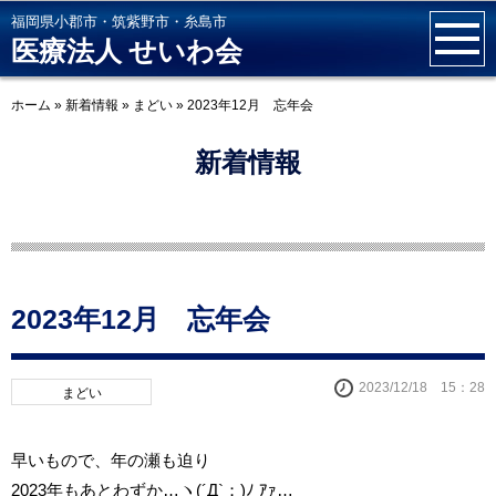
福岡県小郡市・筑紫野市・糸島市
医療法人 せいわ会
ホーム
»
新着情報
»
まどい
»
2023年12月 忘年会
新着情報
2023年12月 忘年会
2023/12/18 15：28
まどい
早いもので、年の瀬も迫り
2023年もあとわずか…ヽ(´Д`；)ﾉ ｱｧ…