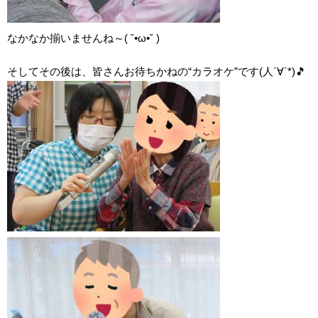
なかなか揃いませんね～( ˘•ω•˘ )
そしてその後は、皆さんお待ちかねの“カラオケ”です(人´∀`*)🎵