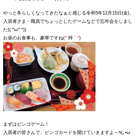
やっと冬らしくなってきたなぁと感じる令和5年12月15日(金)、
入居者さま・職員でちょっとしたゲームなどで忘年会をしまし
た(( ^ω^ *))
お昼のお食事も、豪華ですね(
*
´艸｀
*
)
まずはビンゴゲーム！
入居者の皆さんで、ビンゴカードを開けていきますよ～٩(｡•ω