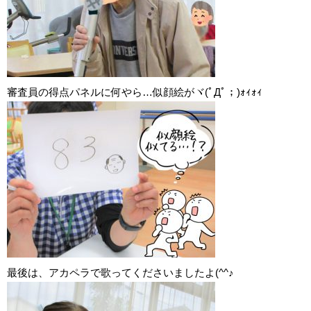
審査員の得点パネルに何やら…似顔絵がヾ(ﾟДﾟ；)ｫｨｫｨ
最後は、アカペラで歌ってくださいましたよ(^^♪