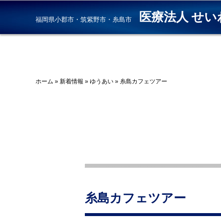
医療法人 せい
福岡県小郡市・筑紫野市・糸島市
ホーム
»
新着情報
»
ゆうあい
»
糸島カフェツアー
糸島カフェツアー